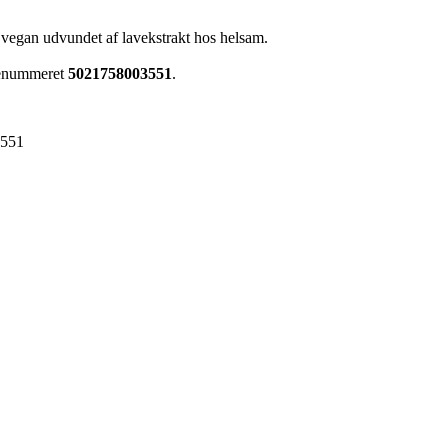
vegan udvundet af lavekstrakt hos helsam.
renummeret
5021758003551
.
3551