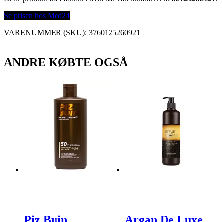
Se prisen hos Med24
VARENUMMER (SKU):
3760125260921
ANDRE KØBTE OGSÅ
Piz Buin
Argan De Luxe