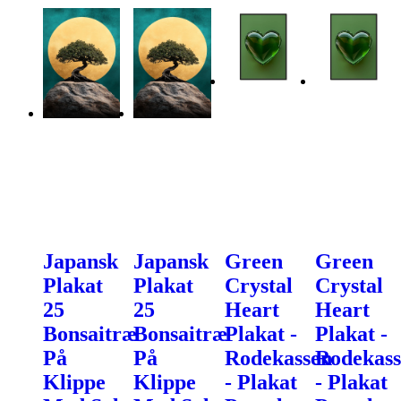
Japansk
Japansk
Green
Green
Plakat
Plakat
Crystal
Crystal
25
25
Heart
Heart
Bonsaitræ
Bonsaitræ
Plakat -
Plakat -
På
På
Rodekassen
Rodekass
Klippe
Klippe
- Plakat
- Plakat